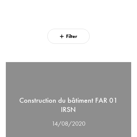
Filter
Construction
du
bâtiment
FAR
01
Construction du bâtiment FAR 01
IRSN
IRSN
14/08/2020