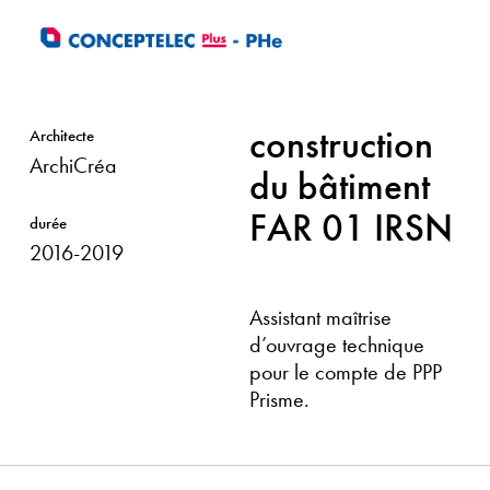
Skip
to
main
content
construction
Architecte
ArchiCréa
du bâtiment
FAR 01 IRSN
durée
2016-2019
Assistant maîtrise
d’ouvrage technique
pour le compte de PPP
Prisme.