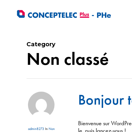
Skip
to
main
content
Category
Non classé
Bonjour t
Bienvenue sur WordPress
admin8273
In
Non
le, puis lancez-vous !